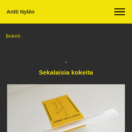
Antti Nylén
Bokeh
Sekalaisia kokeita