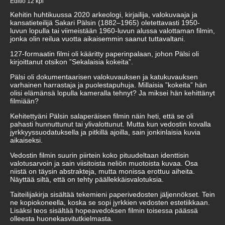
Editio 12 kpl
Kehitin huhtikuussa 2020 arkeologi, kirjailija, valokuvaaja ja
kansatieteilijä Sakari Pälsin (1882–1965) oletettavasti 1950-
luvun lopulla tai viimeistään 1960-luvun alussa valottaman filmin,
jonka olin reilua vuotta aikaisemmin saanut tuttavaltani.
127-formaatin filmi oli kääritty paperinpalaan, johon Pälsi oli
kirjoittanut otsikon ”Sekalaisia kokeita”.
Pälsi oli dokumentaarisen valokuvauksen ja katukuvauksen
varhainen harrastaja ja puolestapuhuja. Millaisia ”kokeita” hän
olisi elämänsä lopulla kameralla tehnyt? Ja miksei hän kehittänyt
filmiään?
Kehitettyäni Pälsin salaperäisen filmin näin heti, että se oli
pahasti hunnuttunut tai ylivalottunut. Mutta kun vedostin kovalla
jyrkkyyssuodatuksella ja pitkillä ajoilla, sain jonkinlaisia kuvia
aikaiseksi.
Vedostin filmin suurin piirtein koko pituudeltaan identtisin
valotusarvoin ja sain viisitoista neliön muotoista kuvaa. Osa
niistä on täysin abstrakteja, mutta monissa erottuu aiheita.
Näyttää siltä, että on tehty päällekkäisvalotuksia.
Taiteilijakirja sisältää tekemieni paperivedosten jäljennökset. Tein
ne kopiokoneella, koska se sopi jyrkkien vedosten estetiikkaan.
Lisäksi teos sisältää hopeavedoksen filmin toisessa päässä
olleesta huonekasvitutkielmasta.