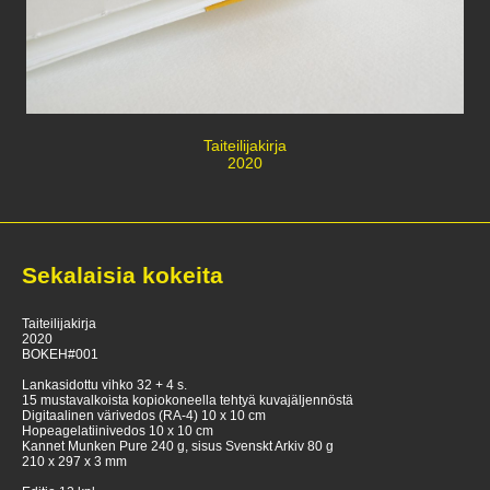
Taiteilijakirja
2020
Sekalaisia kokeita
Taiteilijakirja
2020
BOKEH#001
Lankasidottu vihko 32 + 4 s.
15 mustavalkoista kopiokoneella tehtyä kuvajäljennöstä
Digitaalinen värivedos (RA-4) 10 x 10 cm
Hopeagelatiinivedos 10 x 10 cm
Kannet Munken Pure 240 g, sisus Svenskt Arkiv 80 g
210 x 297 x 3 mm