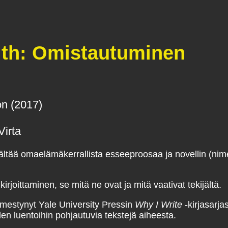
ith: Omistautuminen
on (2017)
Virta
ältää omaelämäkerrallista esseeproosaa ja novellin (nim
 kirjoittaminen, se mitä ne ovat ja mitä vaativat tekijältä.
lmestynyt Yale University Pressin
Why I Write
-kirjasarja
oiden luentoihin pohjautuvia tekstejä aiheesta.