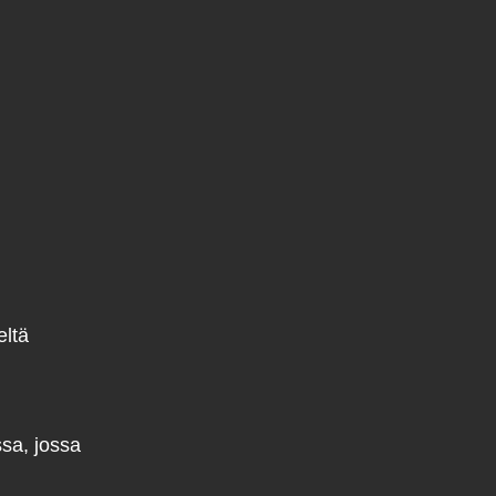
eltä
ssa, jossa