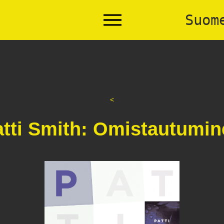
Suom
atti Smith: Omistautumin