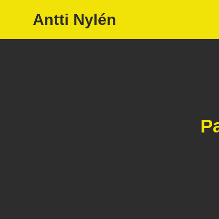
Antti Nylén
P