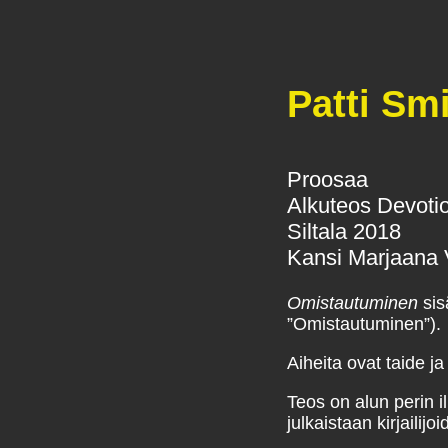
Patti Sm
Proosaa
Alkuteos Devoti
Siltala 2018
Kansi Marjaana 
Omistautuminen
sis
”Omistautuminen”).
Aiheita ovat taide ja
Teos on alun perin i
julkaistaan kirjailij