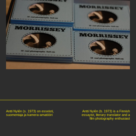
Antti Nylén (s. 1973) on esseisti,
Antti Nylén (b. 1973) is a Finnish
suomentaja ja kamera-amatööri
essayist, literary translator and a
film photography enthusiast