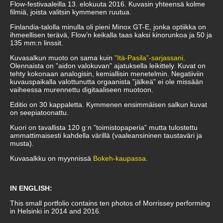
Flow-festivaaleilla 13. elokuuta 2016. Kuvasin yhteensä kolme
filmiä, joista valitsin kymmenen ruutua.
Finlandia-talolla minulla oli pieni Minox GT-E, jonka optiikka on
ihmeellisen terävä, Flow’n keikalla taas kaksi kinorunkoa ja 50 ja
135 mm:n linssit.
Kuvasalkun muoto on sama kuin
”Itä-Pasila”-sarjassani
.
Olennaista on ”aidon valokuvan” ajatuksella leikittely. Kuvat on
tehty kokonaan analogisin, kemiallisin menetelmin. Negatiiviin
kuvauspaikalla valottunutta orgaanista ”jälkeä” ei ole missään
vaiheessa murennettu digitaaliseen muotoon.
Editio on 30 kappaletta. Kymmenen ensimmäisen salkun kuvat
on seepiatoonattu.
Kuori on tavallista 120 g:n ”toimistopaperia” mutta tulostettu
ammattimaisesti kahdella värillä (vaaleansininen taustaväri ja
musta).
Kuvasalkku on myynnissä
Bokeh-kaupassa
.
IN ENGLISH:
This small portfolio contains ten photos of Morrissey performing
in Helsinki in 2014 and 2016.