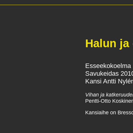
Halun ja
Esseekokoelma
Savukeidas 201
Kansi Antti Nylén
Vihan ja katkeruud
Pentti-Otto Koskin
Kansiaihe on Bress