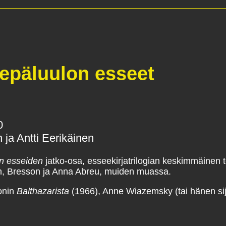
 epäluulon esseet
0
 ja Antti Eerikäinen
en esseiden
jatko-osa, esseekirjatrilogian keskimmäinen t
en, Bresson ja Anna Abreu, muiden muassa.
onin
Balthazarista
(1966), Anne Wiazemsky (tai hänen sija